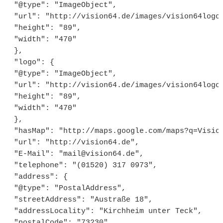
 "@type": "ImageObject",

 "url": "http://vision64.de/images/vision64logo.
 "height": "89",

 "width": "470" 

 },

 "logo": {

 "@type": "ImageObject",

 "url": "http://vision64.de/images/vision64logo.
 "height": "89",

 "width": "470" 

 },

 "hasMap": "http://maps.google.com/maps?q=Vision
 "url": "http://vision64.de",

 "E-Mail": "mail@vision64.de",

 "telephone": "(01520) 317 0973",

 "address": {

 "@type": "PostalAddress",

 "streetAddress": "Austraße 18",

 "addressLocality": "Kirchheim unter Teck",

 "postalCode": "73230",
