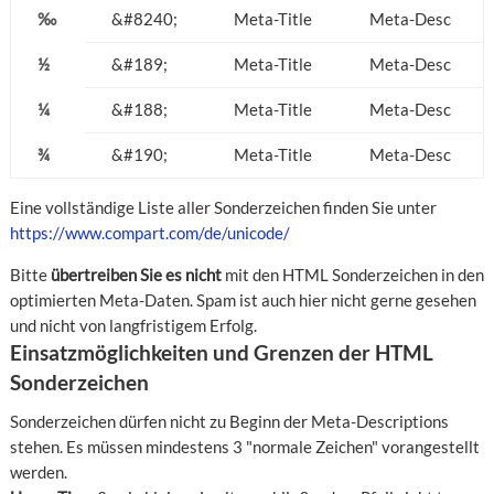
‰
&#8240;
Meta-Title
Meta-Desc
½
&#189;
Meta-Title
Meta-Desc
¼
&#188;
Meta-Title
Meta-Desc
¾
&#190;
Meta-Title
Meta-Desc
Eine vollständige Liste aller Sonderzeichen finden Sie unter
https://www.compart.com/de/unicode/
Bitte
übertreiben Sie es nicht
mit den HTML Sonderzeichen in den
optimierten Meta-Daten. Spam ist auch hier nicht gerne gesehen
und nicht von langfristigem Erfolg.
Einsatzmöglichkeiten und Grenzen der HTML
Sonderzeichen
Sonderzeichen dürfen nicht zu Beginn der Meta-Descriptions
stehen. Es müssen mindestens 3 "normale Zeichen" vorangestellt
werden.