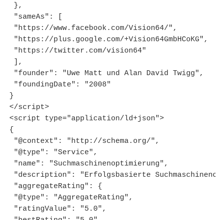
 },

 "sameAs": [

 "https://www.facebook.com/Vision64/",

 "https://plus.google.com/+Vision64GmbHCoKG",

 "https://twitter.com/vision64"

 ],

 "founder": "Uwe Matt und Alan David Twigg",

 "foundingDate": "2008"

}

</script>

<script type="application/ld+json">

{

 "@context": "http://schema.org/",

 "@type": "Service",

 "name": "Suchmaschinenoptimierung",

 "description": "Erfolgsbasierte Suchmaschinenop
 "aggregateRating": {

 "@type": "AggregateRating",

 "ratingValue": "5.0",
