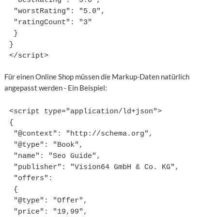
 "bestRating": "5.0",

 "worstRating": "5.0",

 "ratingCount": "3"

 }

}

Für einen Online Shop müssen die Markup-Daten natürlich
angepasst werden - Ein Beispiel:
<script type="application/ld+json">

{

 "@context": "http://schema.org",

 "@type": "Book",

 "name": "Seo Guide",

 "publisher": "Vision64 GmbH & Co. KG",

 "offers":

 {

 "@type": "Offer",

 "price": "19,99",
