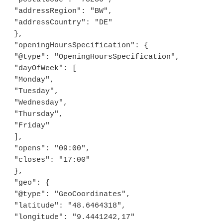
 "addressRegion": "BW",

 "addressCountry": "DE"

 },

 "openingHoursSpecification": {

 "@type": "OpeningHoursSpecification",

 "dayOfWeek": [

 "Monday",

 "Tuesday",

 "Wednesday",

 "Thursday",

 "Friday"

 ],

 "opens": "09:00",

 "closes": "17:00"

 },

 "geo": {

 "@type": "GeoCoordinates",

 "latitude": "48.6464318",

 "longitude": "9.4441242,17"
