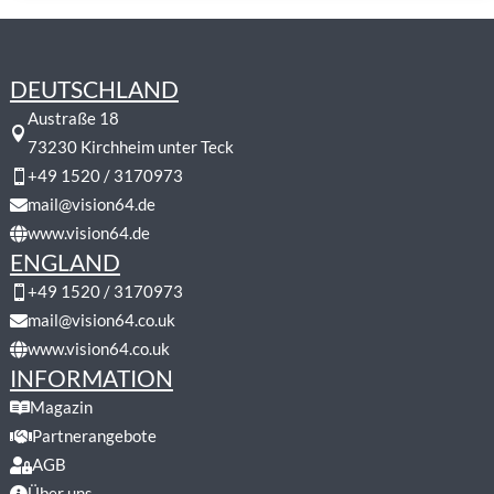
DEUTSCHLAND
Austraße 18

73230 Kirchheim unter Teck
+49 1520 / 3170973

mail@vision64.de

www.vision64.de

ENGLAND
+49 1520 / 3170973

mail@vision64.co.uk

www.vision64.co.uk

INFORMATION
Magazin

Partnerangebote

AGB

Über uns