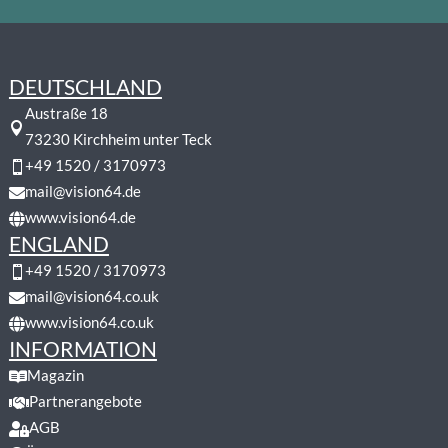
DEUTSCHLAND
Austraße 18

73230 Kirchheim unter Teck
+49 1520 / 3170973

mail@vision64.de

www.vision64.de

ENGLAND
+49 1520 / 3170973

mail@vision64.co.uk

www.vision64.co.uk

INFORMATION
Magazin

Partnerangebote

AGB
